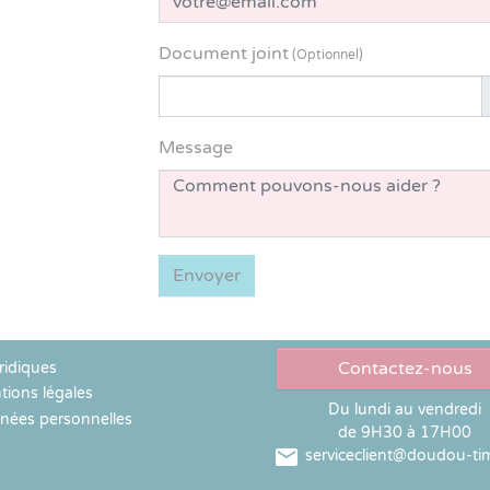
Dragon
Panthère
Linx
Flamant
rose
Document joint
(Optionnel)
Choisir un fichier
Message
Contactez-nous
ridiques
ions légales
Du lundi au vendredi
nées personnelles
de 9H30 à 17H00

serviceclient@doudou-tim