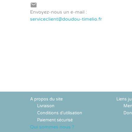
Tortue
Paon
Hippo

Envoyez-nous un e-mail :
serviceclient@doudou-timelio.fr
A propos du site
Liens ju
Livraison
Ment
Conditions d'utilisation
Don
Paiement sécurisé
Qui sommes nous ?