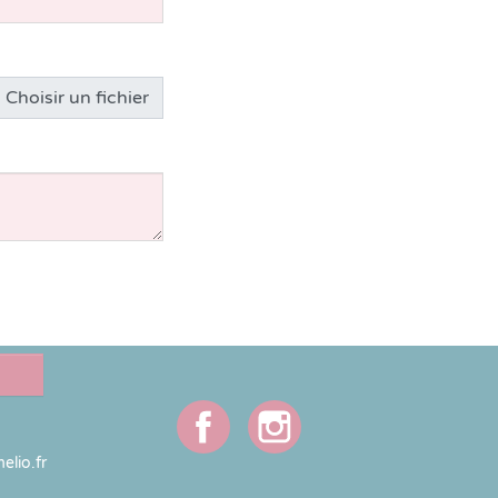
Cygne
Marmotte
Éléphant
elio.fr