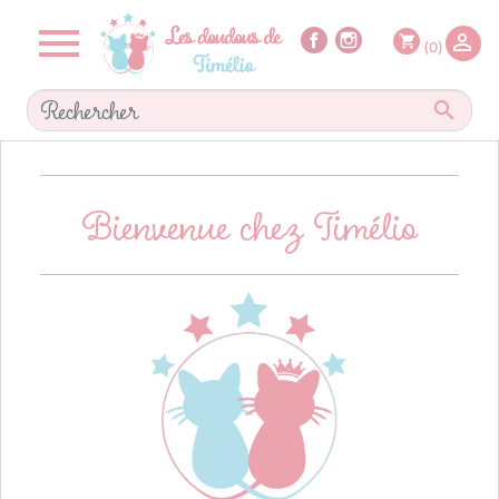


shopping_cart
(0)

Bienvenue chez Timélio