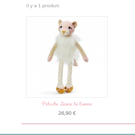
Tortue
Paon
Hippo
Il y a 1 produit.
Peluche Léana la lionne
Prix
26,90 €

