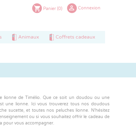

shopping_cart
Connexion
Panier
(0)
s
Animaux
Coffrets cadeaux
Ours
Blaireau
Souris
 de lionne de Timélio. Que ce soit un doudou ou une
Renard
Ecureuil
Panda
st une lionne. Ici vous trouverez tous nos doudous
ache sucette, et toutes nos peluches lionne. N'hésitez
enseignement ou si vous souhaitez offrir le cadeau de
la pour vous accompagner.