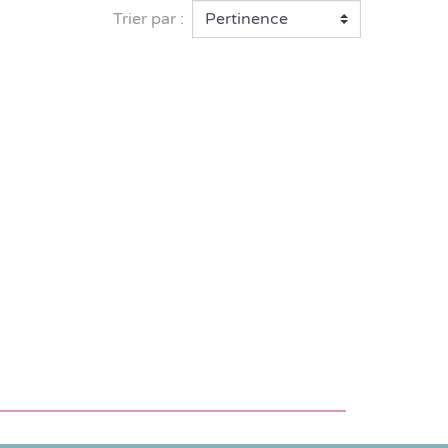
Cygne
Marmotte
Éléphant
Trier par :