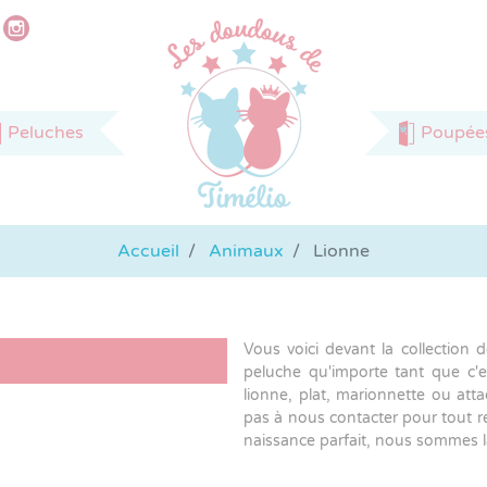
Peluches
Poupée
e
Doudous peluche
Peluche animaux de la forêt
Chat
Licorne
Poupée
Raton laveur
Accueil
Animaux
Lionne
e
Doudou marionnette
Peluche animaux de la savane
Vous voici devant la collection
Biche
Lionne
Girafe
Ane
peluche qu'importe tant que c'e
Doudou hochet
lionne, plat, marionnette ou att
pas à nous contacter pour tout r
naissance parfait, nous sommes 